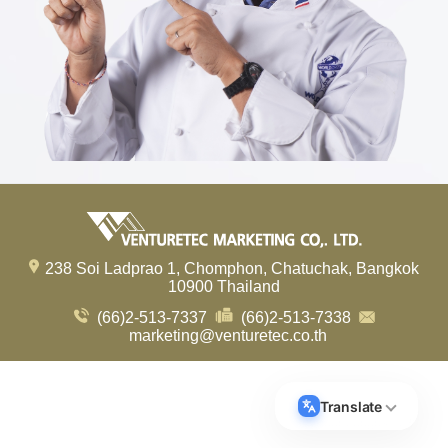
238 Soi Ladprao 1, Chomphon, Chatuchak, Bangkok
10900 Thailand
(66)2-513-7337
(66)2-513-7338
marketing@venturetec.co.th
Visitors:
239,631
Translate
Select Language
▼