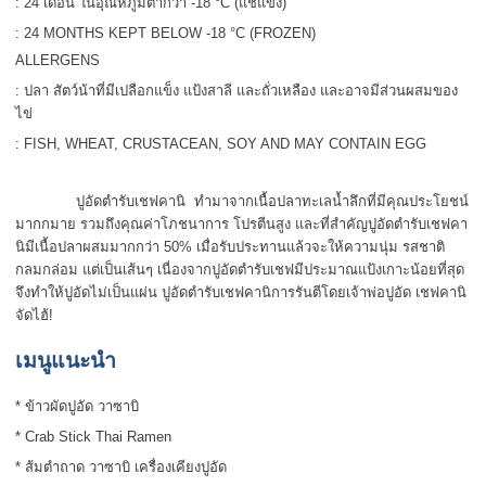
: 24 เดือน ในอุณหภูมิต่ากว่า -18 °C (แช่แข็ง)
: 24 MONTHS KEPT BELOW -18 °C (FROZEN)
ALLERGENS
: ปลา สัตว์น้าที่มีเปลือกแข็ง แป้งสาลี และถั่วเหลือง และอาจมีส่วนผสมของ
ไข่
: FISH, WHEAT, CRUSTACEAN, SOY AND MAY CONTAIN EGG
ปูอัดตำรับเชฟคานิ ทำมาจากเนื้อปลาทะเลน้ำลึกที่มีคุณประโยชน์
มากกมาย รวมถึงคุณค่าโภชนาการ โปรตีนสูง และที่สำคัญปูอัดตำรับเชฟคา
นิมีเนื้อปลาผสมมากกว่า 50% เมื่อรับประทานแล้วจะให้ความนุ่ม รสชาติ
กลมกล่อม แต่เป็นเส้นๆ เนื่องจากปูอัดตำรับเชฟมีประมาณแป้งเกาะน้อยที่สุด
จึงทำให้ปูอัดไม่เป็นแผ่น ปูอัดตำรับเชฟคานิการรันตีโดยเจ้าพ่อปูอัด เชฟคานิ
จัดไฮ้!
เมนูแนะนำ
* ข้าวผัดปูอัด วาซาบิ
* Crab Stick Thai Ramen
* ส้มตำถาด วาซาบิ เครื่องเคียงปูอัด